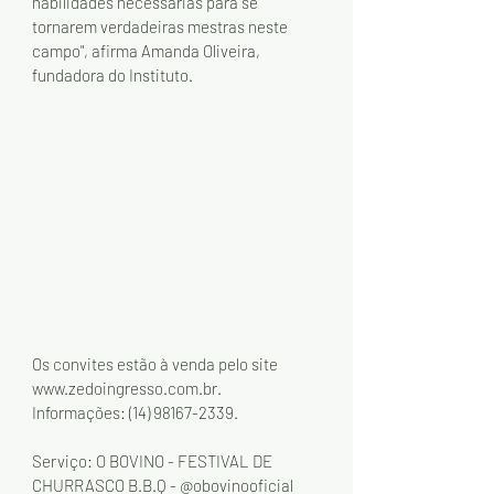
habilidades necessárias para se 
tornarem verdadeiras mestras neste 
campo", afirma Amanda Oliveira, 
fundadora do Instituto.
Os convites estão à venda pelo site 
www.zedoingresso.com.br. 
Informações: (14) 98167-2339.
Serviço: O BOVINO - FESTIVAL DE 
CHURRASCO B.B.Q - @obovinooficial 