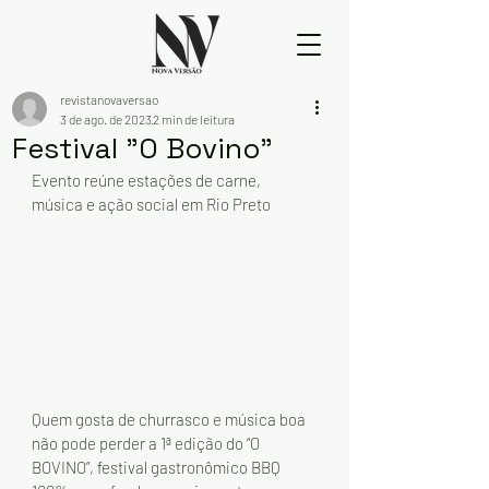
revistanovaversao
3 de ago. de 2023
2 min de leitura
Festival "O Bovino"
Evento reúne estações de carne, 
música e ação social em Rio Preto
Quem gosta de churrasco e música boa 
não pode perder a 1ª edição do “O 
BOVINO”, festival gastronômico BBQ 