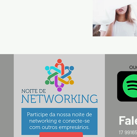
Fal
17 9916