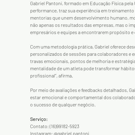
Gabriel Pantoni, formado em Educação Física pela 
performance, traz sua experiência em treinamento 
mentorias que unem desenvolvimento humano, moti
não apenas os resultados das empresas, mas o imp
empresários e equipes a encontrarem propósito e e
Com uma metodologia prática, Gabriel oferece desd
personalizados de sessões para colaboradores e em
travas emocionais, pontos de melhoria e estratégia
mentalidade de um atleta pode transformar hábito
profissional”, afirma.
Por meio de avaliações e feedbacks detalhados, G
estar emocional e comportamental dos colaborador
o sucesso de qualquer negócio.
Serviço: 
Contato: (16)99182-5923
Instagram: @gabriel.pantoni