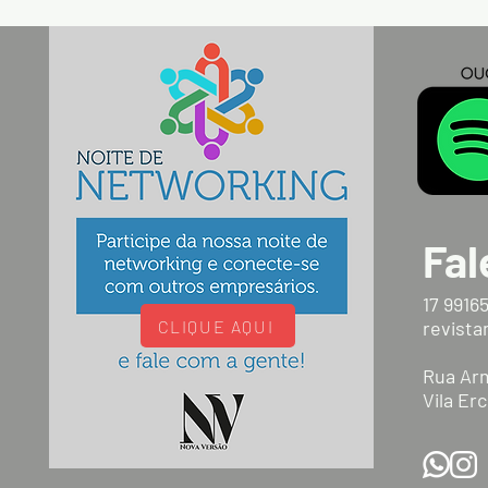
Fal
17 9916
CLIQUE AQUI
revist
Rua Arm
Vila Erc