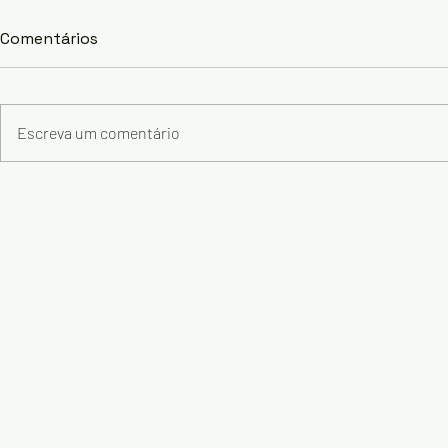
Comentários
Escreva um comentário
Muito além do movimento:
Hugo Fabbr
a missão da GêDois com
e reforça 
crianças e famílias
região do P
Shopping