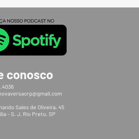
e conosco
5.4036
anovaversaorp@gmail.com
ando Sales de Oliveira, 45
ília - S. J. Rio Preto, SP