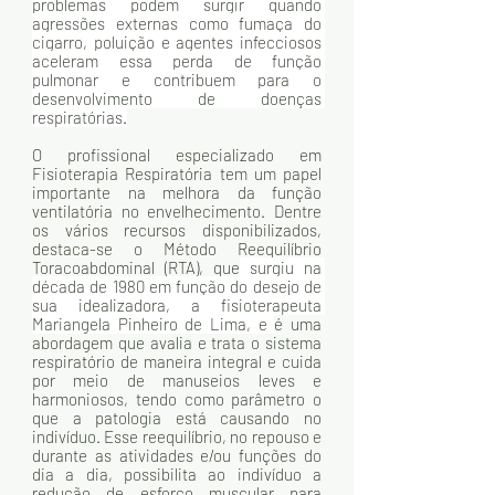
problemas podem surgir quando 
agressões externas como fumaça do 
cigarro, poluição e agentes infecciosos 
aceleram essa perda de função 
pulmonar e contribuem para o 
desenvolvimento de doenças 
respiratórias.
O profissional especializado em 
Fisioterapia Respiratória tem um papel 
importante na melhora da função 
ventilatória no envelhecimento. Dentre 
os vários recursos disponibilizados, 
destaca-se o Método Reequilíbrio 
Toracoabdominal (RTA), que
 surgiu na 
década de 1980 em função do desejo de 
sua idealizadora, a fisioterapeuta 
Mariangela Pinheiro de Lima, e 
é uma 
abordagem que avalia e trata o sistema 
respiratório de maneira integral e cuida 
por meio de manuseios leves e 
harmoniosos, tendo como parâmetro o 
que a patologia está causando no 
indivíduo. Esse reequilíbrio, no repouso e 
durante as atividades e/ou funções do 
dia a dia, possibilita ao indivíduo a 
redução de esforço muscular para 