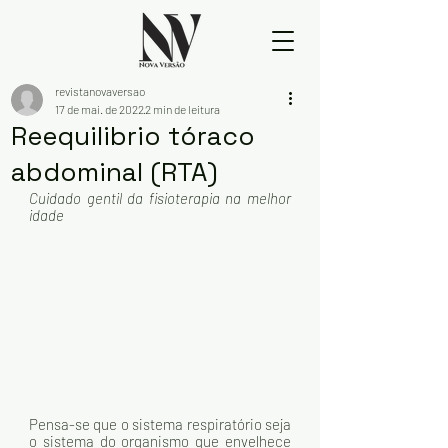
revistanovaversao
17 de mai. de 2022
2 min de leitura
Reequilibrio tóraco
abdominal (RTA)
Cuidado gentil da fisioterapia na melhor 
idade
Pensa-se que o sistema respiratório seja 
o sistema do organismo que envelhece 