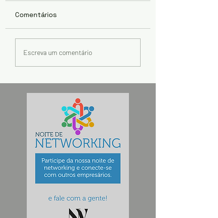
Comentários
Empresários
Dinheiro, poder 
Escreva um comentário
invisíveis quebram
mentalidade
empresas
feminina