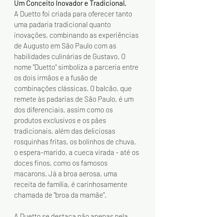
Um Conceito Inovador e Tradicional.
A Duetto foi criada para oferecer tanto 
uma padaria tradicional quanto 
inovações, combinando as experiências 
de Augusto em São Paulo com as 
habilidades culinárias de Gustavo. O 
nome "Duetto" simboliza a parceria entre 
os dois irmãos e a fusão de 
combinações clássicas. O balcão, que 
remete às padarias de São Paulo, é um 
dos diferenciais, assim como os 
produtos exclusivos e os pães 
tradicionais, além das deliciosas 
rosquinhas fritas, os bolinhos de chuva, 
o espera-marido, a cueca virada - até os 
doces finos, como os famosos 
macarons. Já a broa aerosa, uma 
receita de família, é carinhosamente 
chamada de "broa da mamãe".
A Duetto se destaca não apenas pela 