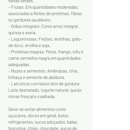
folhas verdes.
- Frutas: Em quantidades moderadas, 
associadas a fontes de proteínas, fibras 
ou gorduras saudáveis.
- Grãos integrais: Como arroz integral, 
quinoa e aveia.
- Leguminosas: Feijões, lentilhas, grão-
de-bico, ervilha e soja.
- Proteínas magras: Peixe, frango, tofu e 
carne vermelha magra em quantidades 
adequadas.
- Nozes e sementes: Amêndoas, chia, 
linhaça e semente de abóbora.
- Laticínios com baixo teor de gordura: 
Leite desnatado, iogurte natural, queijo 
minas frescal e coalhada.
Deve-se evitar alimentos como 
açúcares, doces em geral, bolos, 
refrigerantes, sucos adoçados, balas, 
biscoitos, chips, chocolate, sucos de 