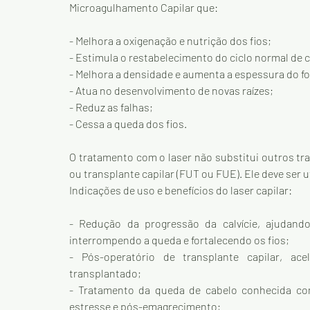
Microagulhamento Capilar que:
- Melhora a oxigenação e nutrição dos fios;
- Estimula o restabelecimento do ciclo normal de 
- Melhora a densidade e aumenta a espessura do fo
- Atua no desenvolvimento de novas raízes;
- Reduz as falhas;
- Cessa a queda dos fios.
O tratamento com o laser não substitui outros tr
ou transplante capilar (FUT ou FUE). Ele deve se
Indicações de uso e benefícios do laser capilar:
- Redução da progressão da calvície, ajudando
interrompendo a queda e fortalecendo os fios;
- Pós-operatório de transplante capilar, ac
transplantado;
- Tratamento da queda de cabelo conhecida co
estresse e pós-emagrecimento;