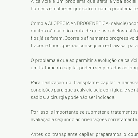
A calvície é um problema que afeta a vida socia
homens e mulheres que sofrem com o problema te
Como a ALOPÉCIA ANDROGENÉTICA (calvície) ocorre 
muitos não se dão conta de que os cabelos estão
fios já se foram. Ocorre o afinamento progressivo 
fracos e finos, que não conseguem extravasar para
O problema é que ao permitir a evolução da calvíc
um tratamento capilar podem ser pioradas ao lon
Para realização do transplante capilar é neces
condições para que a calvície seja corrigida, e se 
sadios, a cirurgia pode não ser indicada.
Por isso, é importante se submeter a tratamentos 
avaliação e seguindo as orientações corretamente
Antes do transplante capilar preparamos o couro