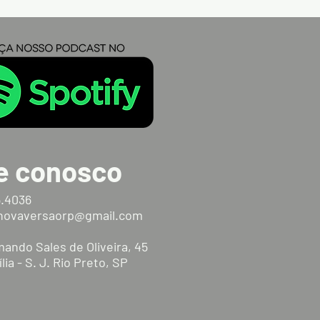
e conosco
5.4036
anovaversaorp@gmail.com
ando Sales de Oliveira, 45
ília - S. J. Rio Preto, SP