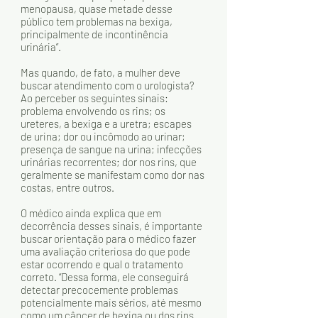
menopausa, quase metade desse 
público tem problemas na bexiga, 
principalmente de incontinência 
urinária”.
Mas quando, de fato, a mulher deve 
buscar atendimento com o urologista? 
Ao perceber os seguintes sinais: 
problema envolvendo os rins; os 
ureteres, a bexiga e a uretra; escapes 
de urina; dor ou incômodo ao urinar; 
presença de sangue na urina; infecções 
urinárias recorrentes; dor nos rins, que 
geralmente se manifestam como dor nas 
costas, entre outros.
O médico ainda explica que em 
decorrência desses sinais, é importante 
buscar orientação para o médico fazer 
uma avaliação criteriosa do que pode 
estar ocorrendo e qual o tratamento 
correto. “Dessa forma, ele conseguirá 
detectar precocemente problemas 
potencialmente mais sérios, até mesmo 
como um câncer de bexiga ou dos rins. 